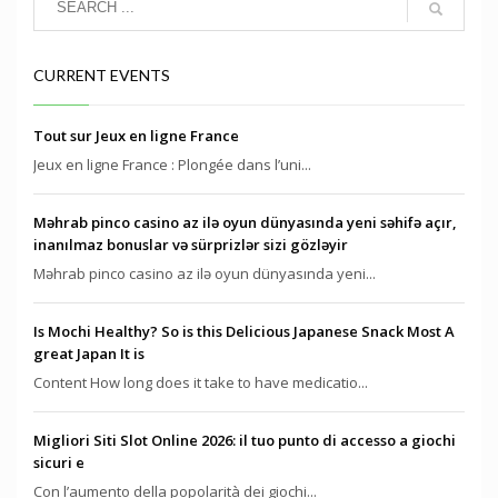
CURRENT EVENTS
Tout sur Jeux en ligne France
Jeux en ligne France : Plongée dans l’uni...
Məhrab pinco casino az ilə oyun dünyasında yeni səhifə açır,
inanılmaz bonuslar və sürprizlər sizi gözləyir
Məhrab pinco casino az ilə oyun dünyasında yeni...
Is Mochi Healthy? So is this Delicious Japanese Snack Most A
great Japan It is
Content How long does it take to have medicatio...
Migliori Siti Slot Online 2026: il tuo punto di accesso a giochi
sicuri e
Con l’aumento della popolarità dei giochi...