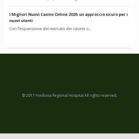
I Migliori Nuovi Casino Online 2026: un approccio sicuro per i
nuovi utenti
Con l’espansione del mercato dei casinò o...
© 2017 Fredonia Regional Hospital All rights reserved.