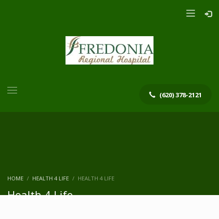
(620) 378-2121
HOME
HEALTH 4 LIFE
HEALTH 4 LIFE
Health 4 Life