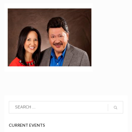
CURRENT EVENTS