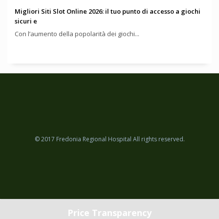
Migliori Siti Slot Online 2026: il tuo punto di accesso a giochi
sicuri e
Con l’aumento della popolarità dei giochi...
© 2017 Fredonia Regional Hospital All rights reserved.
Price Transparency